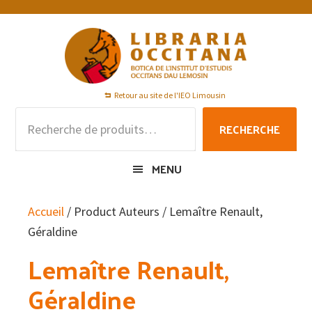
Passer
Passer
Passer
à
au
au
la
contenu
pied
navigation
principal
de
principale
page
Retour au site de l'IEO Limousin
Recherche
RECHERCHE
pour :
MENU
Accueil
/ Product Auteurs / Lemaître Renault,
Géraldine
Lemaître Renault,
Géraldine