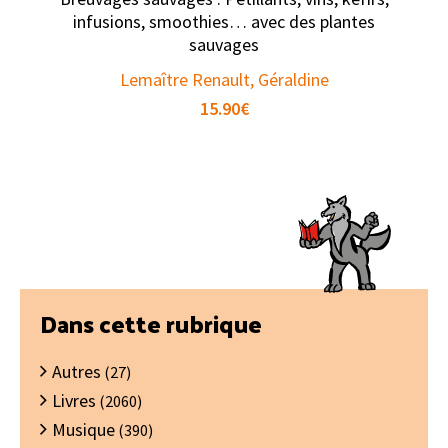
infusions, smoothies… avec des plantes
sauvages
Lemaître Renault, Géraldine
15.90
€
Barre
Dans cette rubrique
latérale
Autres
principale
(27)
Livres
(2060)
Musique
(390)