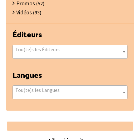
Promos
(52)
Vidéos
(93)
Éditeurs
Tou(te)s les Éditeurs
Langues
Tou(te)s les Langues
Footer