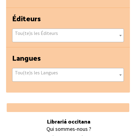
Éditeurs
Tou(te)s les Éditeurs
Langues
Tou(te)s les Langues
Footer
Librariá occitana
Qui sommes-nous ?