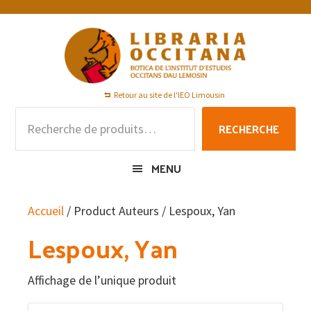
Passer
Passer
Passer
à
au
au
la
contenu
pied
navigation
principal
de
principale
page
Retour au site de l'IEO Limousin
Recherche
RECHERCHE
pour :
MENU
Accueil
/ Product Auteurs / Lespoux, Yan
Lespoux, Yan
Affichage de l’unique produit