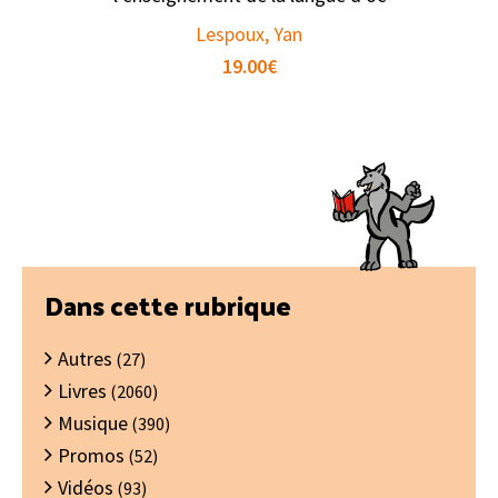
Lespoux, Yan
19.00
€
Barre
Dans cette rubrique
latérale
Autres
principale
(27)
Livres
(2060)
Musique
(390)
Promos
(52)
Vidéos
(93)