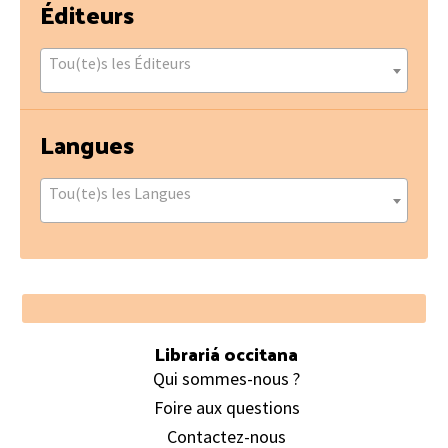
Éditeurs
Tou(te)s les Éditeurs
Langues
Tou(te)s les Langues
Footer
Librariá occitana
Qui sommes-nous ?
Foire aux questions
Contactez-nous