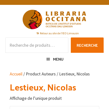
Passer
Passer
Passer
à
au
au
la
contenu
pied
navigation
principal
de
principale
page
Retour au site de l'IEO Limousin
Recherche
RECHERCHE
pour :
MENU
Accueil
/ Product Auteurs / Lestieux, Nicolas
Lestieux, Nicolas
Affichage de l’unique produit