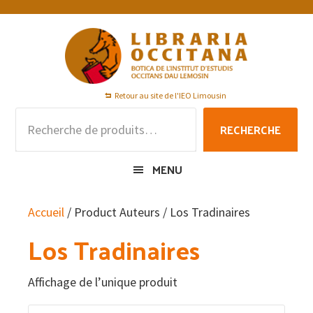
Passer
Passer
Passer
à
au
au
la
contenu
pied
navigation
principal
de
principale
page
Retour au site de l'IEO Limousin
Recherche
RECHERCHE
pour :
MENU
Accueil
/ Product Auteurs / Los Tradinaires
Los Tradinaires
Affichage de l’unique produit