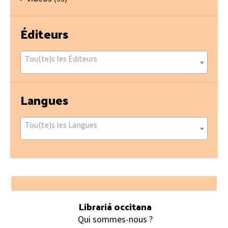
Éditeurs
Tou(te)s les Éditeurs
Langues
Tou(te)s les Langues
Footer
Librariá occitana
Qui sommes-nous ?