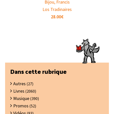
Bijou, Francis
Los Tradinaires
28.00
€
Barre
Dans cette rubrique
latérale
Autres
principale
(27)
Livres
(2060)
Musique
(390)
Promos
(52)
Vidéos
(93)