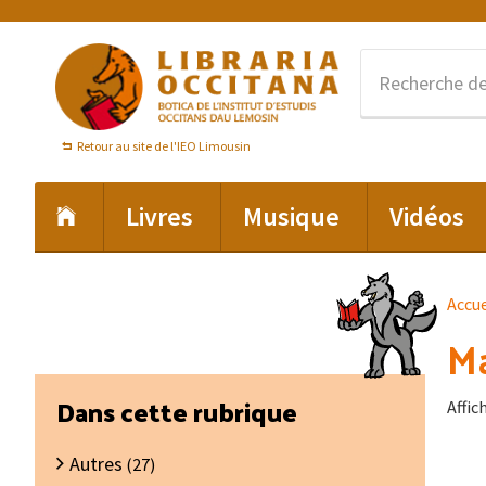
Passer
Passer
Passer
à
au
au
la
contenu
pied
navigation
principal
de
principale
page
Retour au site de l'IEO Limousin
Livres
Musique
Vidéos
Accue
Ma
Barre
Dans cette rubrique
Affic
latérale
Autres
principale
(27)