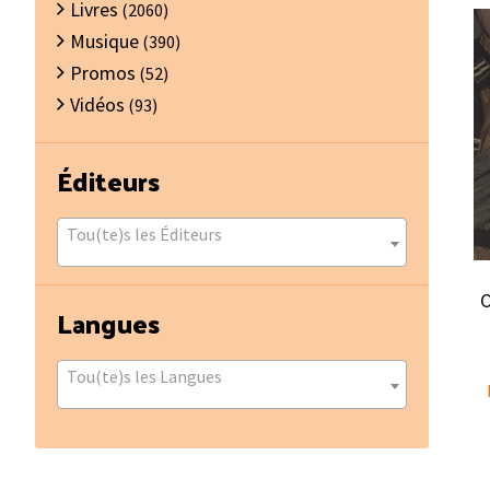
Livres
(2060)
Musique
(390)
Promos
(52)
Vidéos
(93)
Éditeurs
Tou(te)s les Éditeurs
O
Langues
Tou(te)s les Langues