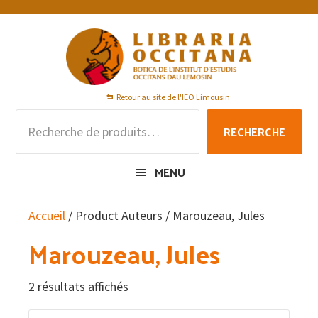
Passer
Passer
Passer
à
au
au
la
contenu
pied
navigation
principal
de
principale
page
Retour au site de l'IEO Limousin
Recherche
RECHERCHE
pour :
MENU
Accueil
/ Product Auteurs / Marouzeau, Jules
Marouzeau, Jules
2 résultats affichés