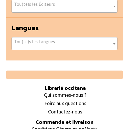
Tou(te)s les Éditeurs
Langues
Tou(te)s les Langues
Footer
Librariá occitana
Qui sommes-nous ?
Foire aux questions
Contactez-nous
Commande et livraison
Conditions Générales de Vente