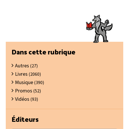
Barre
Dans cette rubrique
latérale
Autres
principale
(27)
Livres
(2060)
Musique
(390)
Promos
(52)
Vidéos
(93)
Éditeurs