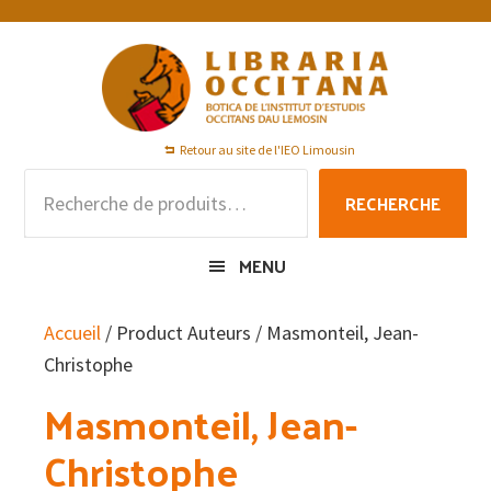
Passer
Passer
Passer
à
au
au
la
contenu
pied
navigation
principal
de
principale
page
Retour au site de l'IEO Limousin
Recherche
RECHERCHE
pour :
MENU
Accueil
/ Product Auteurs / Masmonteil, Jean-
Christophe
Masmonteil, Jean-
Christophe