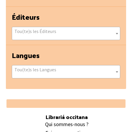
Éditeurs
Tou(te)s les Éditeurs
Langues
Tou(te)s les Langues
Footer
Librariá occitana
Qui sommes-nous ?