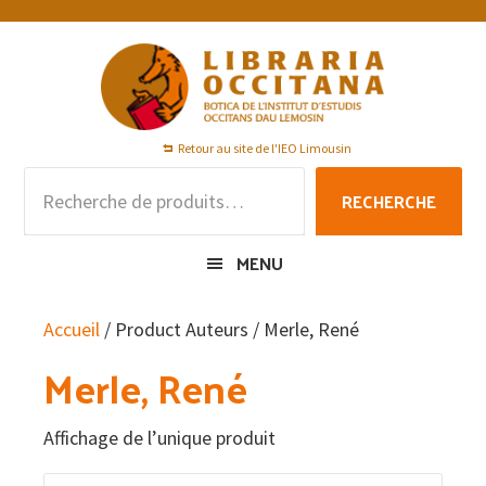
Passer
Passer
Passer
à
au
au
la
contenu
pied
navigation
principal
de
principale
page
Retour au site de l'IEO Limousin
Recherche
RECHERCHE
pour :
MENU
Accueil
/ Product Auteurs / Merle, René
Merle, René
Affichage de l’unique produit