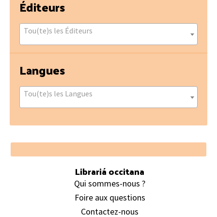
Éditeurs
Tou(te)s les Éditeurs
Langues
Tou(te)s les Langues
Footer
Librariá occitana
Qui sommes-nous ?
Foire aux questions
Contactez-nous