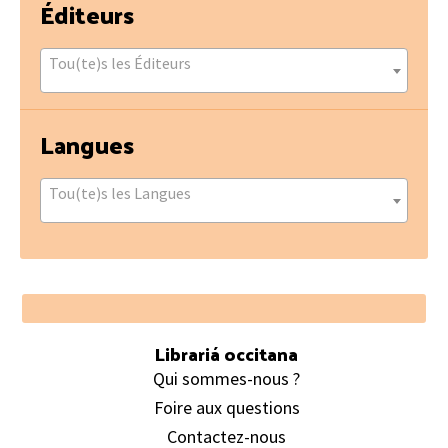
Éditeurs
Tou(te)s les Éditeurs
Langues
Tou(te)s les Langues
Footer
Librariá occitana
Qui sommes-nous ?
Foire aux questions
Contactez-nous