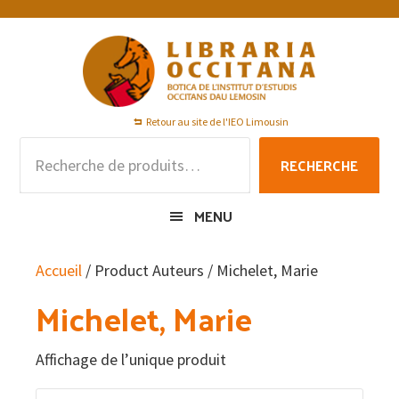
Passer
Passer
Passer
à
au
au
la
contenu
pied
navigation
principal
de
principale
page
Retour au site de l'IEO Limousin
Recherche
RECHERCHE
pour :
MENU
Accueil
/ Product Auteurs / Michelet, Marie
Michelet, Marie
Affichage de l’unique produit