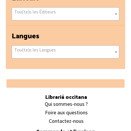
Tou(te)s les Éditeurs
Langues
Tou(te)s les Langues
Footer
Librariá occitana
Qui sommes-nous ?
Foire aux questions
Contactez-nous