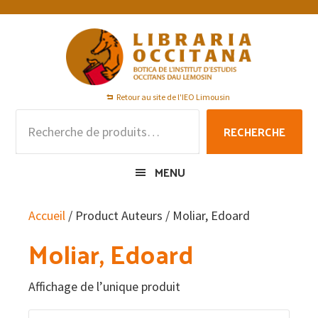
Passer
Passer
Passer
à
au
au
la
contenu
pied
navigation
principal
de
principale
page
Retour au site de l'IEO Limousin
Recherche
RECHERCHE
pour :
MENU
Accueil
/ Product Auteurs / Moliar, Edoard
Moliar, Edoard
Affichage de l’unique produit