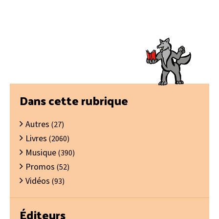
Barre
Dans cette rubrique
latérale
Autres
principale
(27)
Livres
(2060)
Musique
(390)
Promos
(52)
Vidéos
(93)
Éditeurs