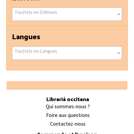
Tou(te)s les Éditeurs
Langues
Tou(te)s les Langues
Footer
Librariá occitana
Qui sommes-nous ?
Foire aux questions
Contactez-nous