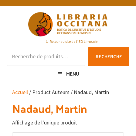
Passer
Passer
Passer
à
au
au
la
contenu
pied
navigation
principal
de
principale
page
Retour au site de l'IEO Limousin
Recherche
RECHERCHE
pour :
MENU
Accueil
/ Product Auteurs / Nadaud, Martin
Nadaud, Martin
Affichage de l’unique produit