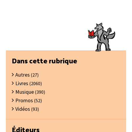
Barre
Dans cette rubrique
latérale
Autres
principale
(27)
Livres
(2060)
Musique
(390)
Promos
(52)
Vidéos
(93)
Éditeurs