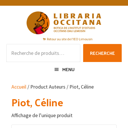
Passer
Passer
Passer
à
au
au
la
contenu
pied
navigation
principal
de
principale
page
Retour au site de l'IEO Limousin
Recherche
RECHERCHE
pour :
MENU
Accueil
/ Product Auteurs / Piot, Céline
Piot, Céline
Affichage de l’unique produit