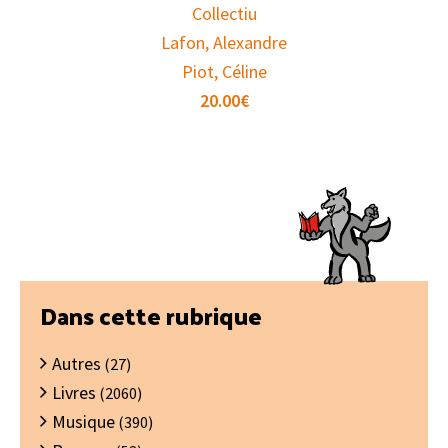
Collectiu
Lafon, Alexandre
Piot, Céline
20.00
€
Barre
Dans cette rubrique
latérale
Autres
principale
(27)
Livres
(2060)
Musique
(390)