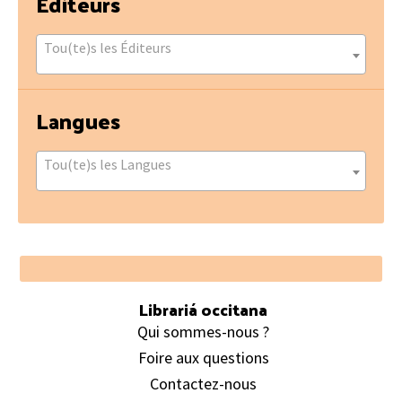
Éditeurs
Tou(te)s les Éditeurs
Langues
Tou(te)s les Langues
Footer
Librariá occitana
Qui sommes-nous ?
Foire aux questions
Contactez-nous