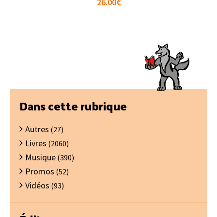
26.00
€
Barre
Dans cette rubrique
latérale
Autres
principale
(27)
Livres
(2060)
Musique
(390)
Promos
(52)
Vidéos
(93)