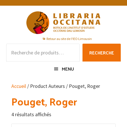
Passer
Passer
Passer
à
au
au
la
contenu
pied
navigation
principal
de
principale
page
Retour au site de l'IEO Limousin
Recherche
RECHERCHE
pour :
MENU
Accueil
/ Product Auteurs / Pouget, Roger
Pouget, Roger
4 résultats affichés