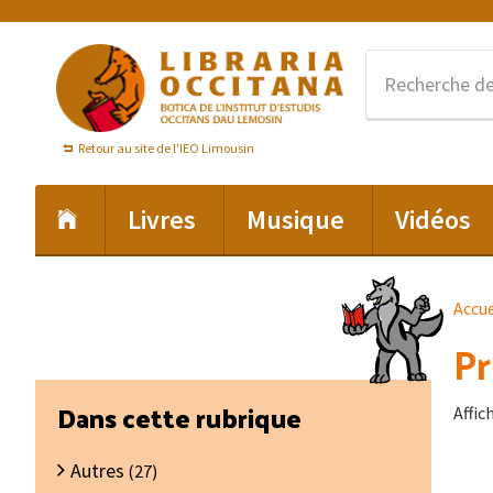
Passer
Passer
Passer
à
au
au
la
contenu
pied
navigation
principal
de
principale
page
Retour au site de l'IEO Limousin
Livres
Musique
Vidéos
Accue
Pr
Barre
Dans cette rubrique
Affic
latérale
Autres
principale
(27)