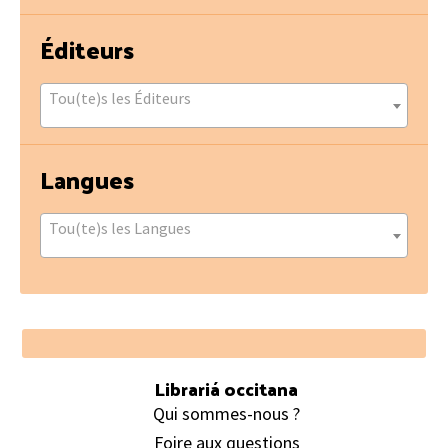
Éditeurs
Tou(te)s les Éditeurs
Langues
Tou(te)s les Langues
Footer
Librariá occitana
Qui sommes-nous ?
Foire aux questions