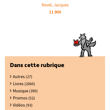
Revel, Jacques
11.90
€
Barre
Dans cette rubrique
latérale
Autres
principale
(27)
Livres
(2060)
Musique
(390)
Promos
(52)
Vidéos
(93)