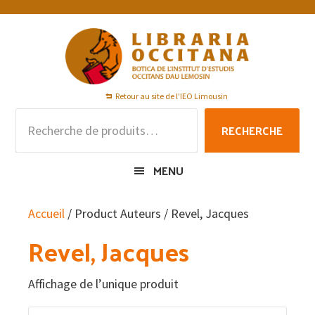
Passer
Passer
Passer
à
au
au
la
contenu
pied
navigation
principal
de
principale
page
Retour au site de l'IEO Limousin
Recherche
RECHERCHE
pour :
MENU
Accueil
/ Product Auteurs / Revel, Jacques
Revel, Jacques
Affichage de l’unique produit