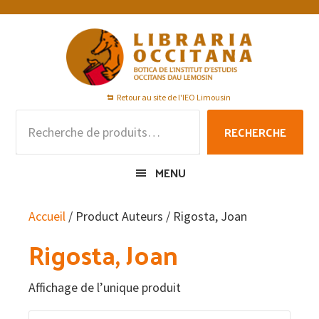
Passer
Passer
Passer
à
au
au
la
contenu
pied
navigation
principal
de
principale
page
Retour au site de l'IEO Limousin
Recherche
RECHERCHE
pour :
MENU
Accueil
/ Product Auteurs / Rigosta, Joan
Rigosta, Joan
Affichage de l’unique produit