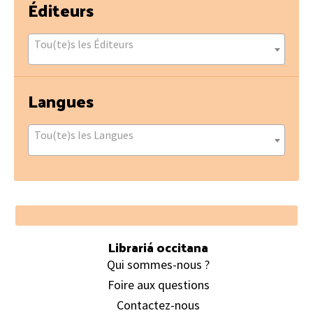
Éditeurs
Tou(te)s les Éditeurs
Langues
Tou(te)s les Langues
Footer
Librariá occitana
Qui sommes-nous ?
Foire aux questions
Contactez-nous