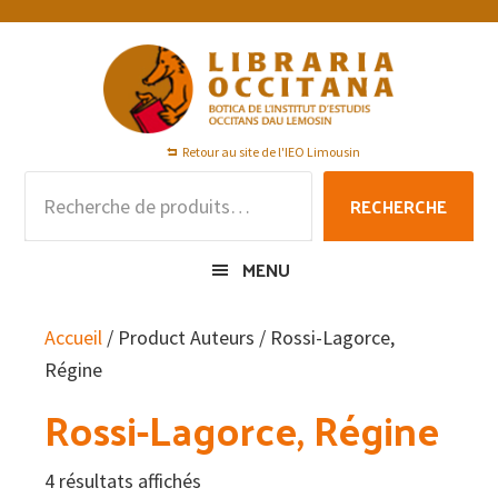
Passer
Passer
Passer
à
au
au
la
contenu
pied
navigation
principal
de
principale
page
Retour au site de l'IEO Limousin
Recherche
RECHERCHE
pour :
MENU
Accueil
/ Product Auteurs / Rossi-Lagorce,
Régine
Rossi-Lagorce, Régine
4 résultats affichés