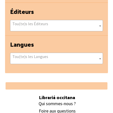
Éditeurs
Tou(te)s les Éditeurs
Langues
Tou(te)s les Langues
Footer
Librariá occitana
Qui sommes-nous ?
Foire aux questions