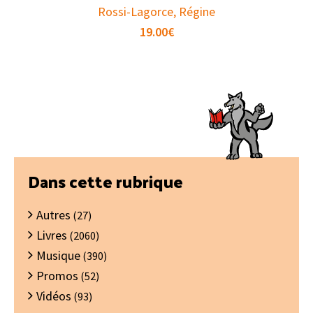
Rossi-Lagorce, Régine
19.00
€
Barre
Dans cette rubrique
latérale
Autres
principale
(27)
Livres
(2060)
Musique
(390)
Promos
(52)
Vidéos
(93)