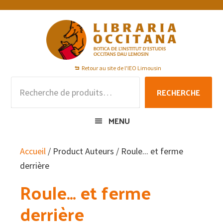
Passer
Passer
Passer
à
au
au
la
contenu
pied
navigation
principal
de
principale
page
Retour au site de l'IEO Limousin
Recherche
RECHERCHE
pour :
MENU
Accueil
/ Product Auteurs / Roule... et ferme
derrière
Roule... et ferme
derrière