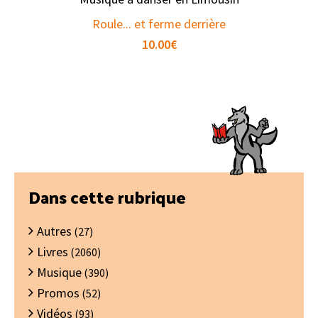
Roule... et ferme derrière
10.00
€
Barre
Dans cette rubrique
latérale
Autres
principale
(27)
Livres
(2060)
Musique
(390)
Promos
(52)
Vidéos
(93)