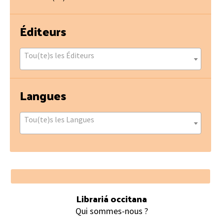
Éditeurs
Tou(te)s les Éditeurs
Langues
Tou(te)s les Langues
Footer
Librariá occitana
Qui sommes-nous ?