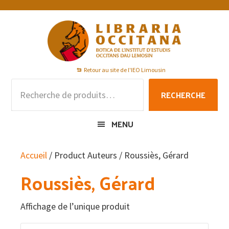
Passer
Passer
Passer
à
au
au
la
contenu
pied
navigation
principal
de
principale
page
Retour au site de l'IEO Limousin
Recherche
RECHERCHE
pour :
MENU
Accueil
/ Product Auteurs / Roussiès, Gérard
Roussiès, Gérard
Affichage de l’unique produit