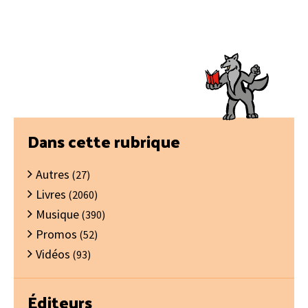
Barre
Dans cette rubrique
latérale
Autres
principale
(27)
Livres
(2060)
Musique
(390)
Promos
(52)
Vidéos
(93)
Éditeurs