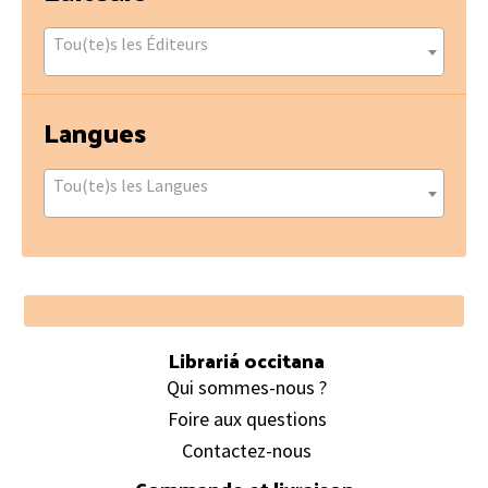
Tou(te)s les Éditeurs
Langues
Tou(te)s les Langues
Footer
Librariá occitana
Qui sommes-nous ?
Foire aux questions
Contactez-nous