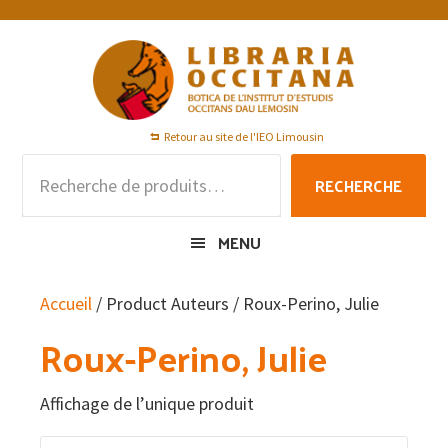
Passer
Passer
Passer
à
au
au
la
contenu
pied
navigation
principal
de
principale
page
Retour au site de l'IEO Limousin
Recherche
RECHERCHE
pour :
MENU
Accueil
/ Product Auteurs / Roux-Perino, Julie
Roux-Perino, Julie
Affichage de l’unique produit