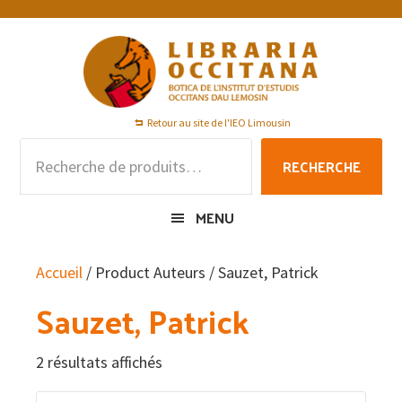
Passer
Passer
Passer
à
au
au
la
contenu
pied
navigation
principal
de
principale
page
Retour au site de l'IEO Limousin
Recherche
RECHERCHE
pour :
MENU
Accueil
/ Product Auteurs / Sauzet, Patrick
Sauzet, Patrick
2 résultats affichés