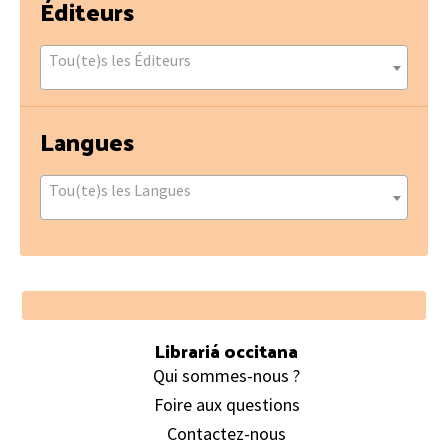
Éditeurs
Tou(te)s les Éditeurs
Langues
Tou(te)s les Langues
Footer
Librariá occitana
Qui sommes-nous ?
Foire aux questions
Contactez-nous