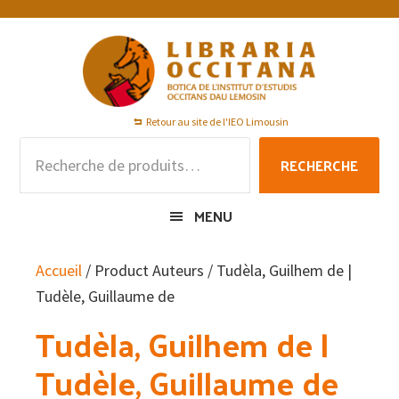
Passer
Passer
Passer
à
au
au
la
contenu
pied
navigation
principal
de
principale
page
Retour au site de l'IEO Limousin
Recherche
RECHERCHE
pour :
MENU
Accueil
/ Product Auteurs / Tudèla, Guilhem de |
Tudèle, Guillaume de
Tudèla, Guilhem de |
Tudèle, Guillaume de