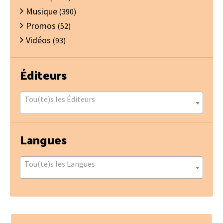
Musique
(390)
Promos
(52)
Vidéos
(93)
Éditeurs
Tou(te)s les Éditeurs
Langues
Tou(te)s les Langues
Footer