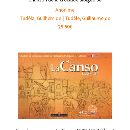
Anonime
Tudèla, Guilhem de | Tudèle, Guillaume de
29.50
€