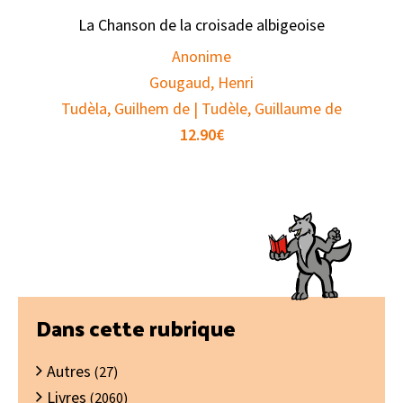
La Chanson de la croisade albigeoise
Anonime
Gougaud, Henri
Tudèla, Guilhem de | Tudèle, Guillaume de
12.90
€
Barre
Dans cette rubrique
latérale
Autres
principale
(27)
Livres
(2060)