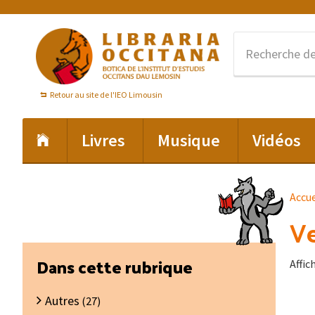
Passer
Passer
Passer
à
au
au
la
contenu
pied
navigation
principal
de
principale
page
Retour au site de l'IEO Limousin
Livres
Musique
Vidéos
Accue
Ve
Barre
Dans cette rubrique
Affic
latérale
Autres
principale
(27)