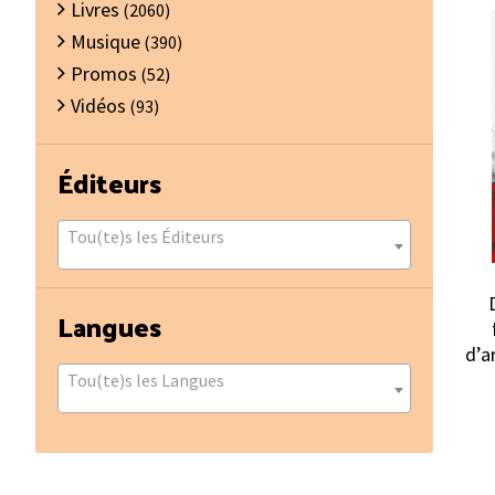
Livres
(2060)
Musique
(390)
Promos
(52)
Vidéos
(93)
Éditeurs
Tou(te)s les Éditeurs
Langues
d’a
Tou(te)s les Langues