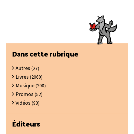
Barre
Dans cette rubrique
latérale
Autres
principale
(27)
Livres
(2060)
Musique
(390)
Promos
(52)
Vidéos
(93)
Éditeurs