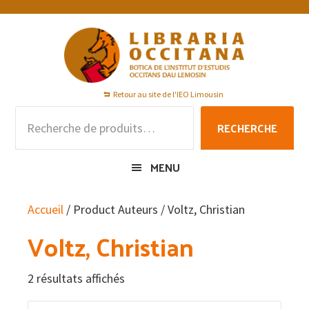
Passer
Passer
Passer
à
au
au
la
contenu
pied
navigation
principal
de
principale
page
Retour au site de l'IEO Limousin
Recherche
RECHERCHE
pour :
MENU
Accueil
/ Product Auteurs / Voltz, Christian
Voltz, Christian
2 résultats affichés