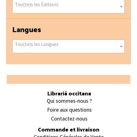
Tou(te)s les Éditeurs
Langues
Tou(te)s les Langues
Footer
Librariá occitana
Qui sommes-nous ?
Foire aux questions
Contactez-nous
Commande et livraison
Conditions Générales de Vente