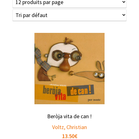
Beròja vita de can !
Voltz, Christian
13.50
€