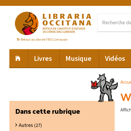
Passer
Passer
Passer
à
au
au
la
contenu
pied
navigation
principal
de
principale
page
Retour au site de l'IEO Limousin
Livres
Musique
Vidéos
Accue
We
Barre
Dans cette rubrique
Affic
latérale
Autres
principale
(27)