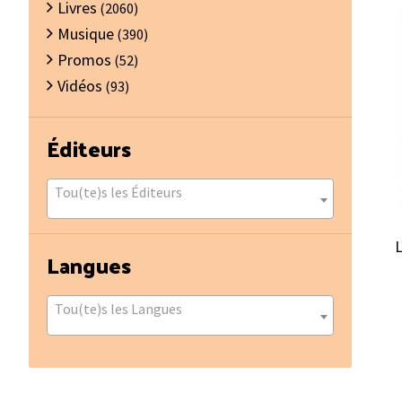
Livres
(2060)
Musique
(390)
Promos
(52)
Vidéos
(93)
Éditeurs
Tou(te)s les Éditeurs
L
Langues
Tou(te)s les Langues