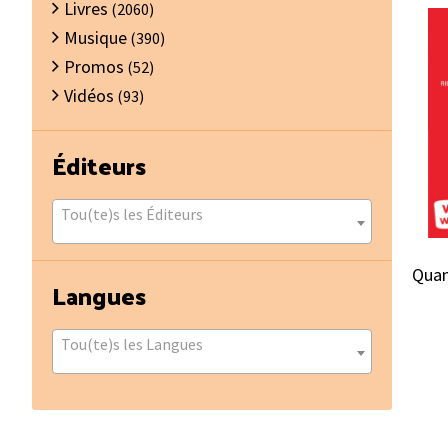
Livres
(2060)
Musique
(390)
Promos
(52)
Vidéos
(93)
Éditeurs
Tou(te)s les Éditeurs
Quand
Langues
Tou(te)s les Langues