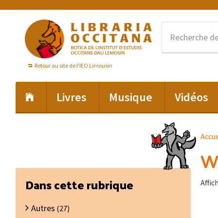
Passer
Passer
Passer
à
au
au
la
contenu
pied
navigation
principal
de
principale
page
Retour au site de l'IEO Limousin
Livres
Musique
Vidéos
Accue
We
Barre
Dans cette rubrique
Affic
latérale
Autres
principale
(27)