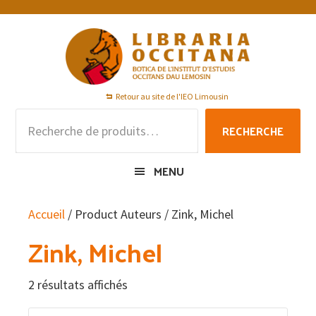
Passer
Passer
Passer
à
au
au
la
contenu
pied
navigation
principal
de
principale
page
Retour au site de l'IEO Limousin
Recherche
RECHERCHE
pour :
MENU
Accueil
/ Product Auteurs / Zink, Michel
Zink, Michel
2 résultats affichés