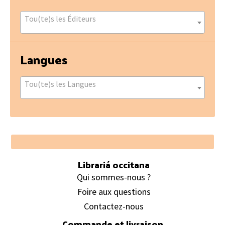
Tou(te)s les Éditeurs
Langues
Tou(te)s les Langues
Footer
Librariá occitana
Qui sommes-nous ?
Foire aux questions
Contactez-nous
Commande et livraison