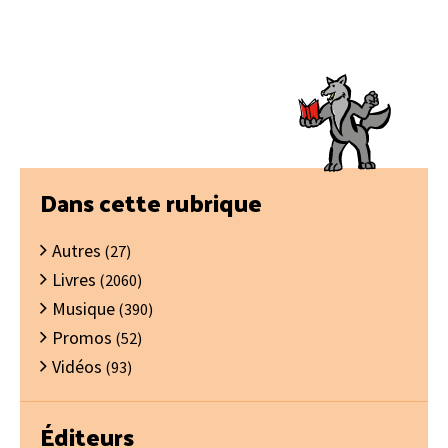
Barre
Dans cette rubrique
latérale
Autres
principale
(27)
Livres
(2060)
Musique
(390)
Promos
(52)
Vidéos
(93)
Éditeurs