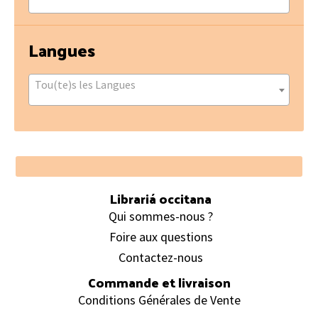
Langues
Tou(te)s les Langues
Footer
Librariá occitana
Qui sommes-nous ?
Foire aux questions
Contactez-nous
Commande et livraison
Conditions Générales de Vente