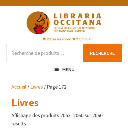
Passer
Passer
Passer
à
au
au
la
contenu
pied
navigation
principal
de
principale
page
Retour au site de l'IEO Limousin
Recherche
RECHERCHE
pour :
MENU
Accueil
/
Livres
/ Page 172
Livres
Affichage des produits 2053–2060 sur 2060
results