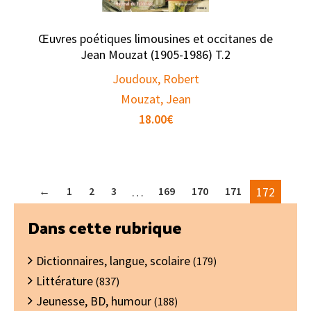
Œuvres poétiques limousines et occitanes de
Jean Mouzat (1905-1986) T.2
Joudoux, Robert
Mouzat, Jean
18.00
€
←
1
2
3
…
169
170
171
172
Barre
Dans cette rubrique
latérale
Dictionnaires, langue, scolaire
principale
(179)
Littérature
(837)
Jeunesse, BD, humour
(188)