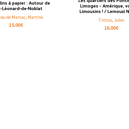
Les quartiers des Ponti
ins à papier : Autour de
Limoges – Amérique, vo
t-Léonard-de-Noblat
Limousins ! / Lemouzi N
au de Marsac, Martine
Tintou, Jules
15.00
€
16.00
€