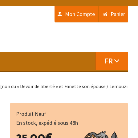
Mon Compte
Panier
FR
agnon du « Devoir de liberté » et Fanette son épouse / Lemouzi
Produit Neuf
En stock, expédié sous 48h
quantité
25.00
€
de