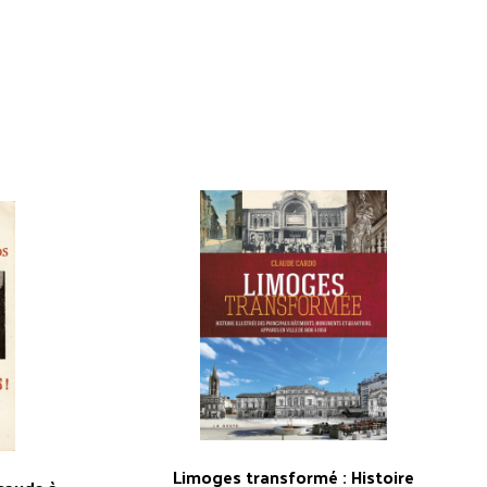
/
Lemouzi
N°
221
b
Limoges transformé : Histoire