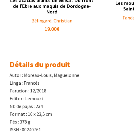
Les acacias blancs de Gelsa : Du front
Les moul
de l’Ebre aux maquis de Dordogne-
Sain
Nord
Tande
Bélingard, Christian
19.00
€
Détails du produit
Autor : Moreau-Louis, Maguelonne
Linga : Francés
Parucion : 12/2018
Editor : Lemouzi
Nb de pajas : 234
Format : 16 x 23,5 cm
Pés : 378 g
ISSN : 00240761