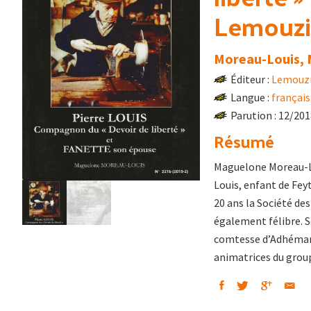
Lemouzi 
Moreau-Louis,
Éditeur :
Lemouz
Langue :
français
Parution : 12/20
Résumé
Maguelone Moreau-Lo
Louis, enfant de Feyt
20 ans la Société des
également félibre. S
comtesse d’Adhémar 
animatrices du gro