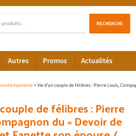
Recherche
RECHERCHE
pour :
Autres
Promos
Actualités
t contemporaine
> Vie d’un couple de félibres : Pierre Louis, Comp
couple de félibres : Pierre
ompagnon du « Devoir de
» et Fanette son épouse /