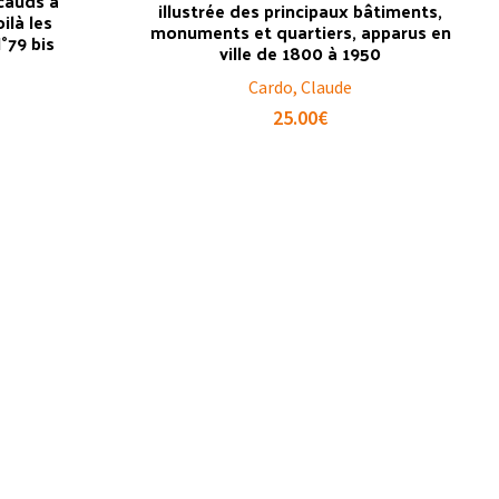
cauds à
illustrée des principaux bâtiments,
ilà les
monuments et quartiers, apparus en
°79 bis
ville de 1800 à 1950
Cardo, Claude
25.00
€