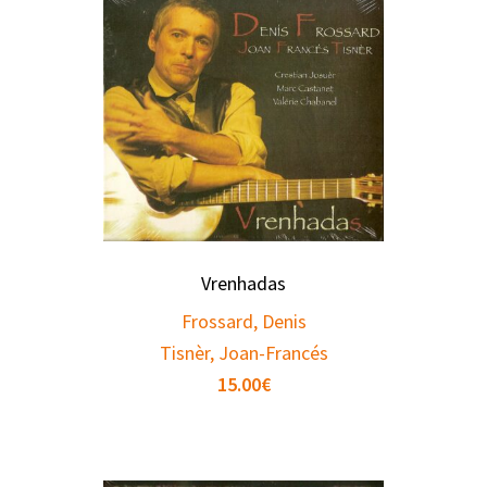
Vrenhadas
Frossard, Denis
Tisnèr, Joan-Francés
15.00
€