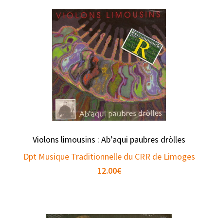
Violons limousins : Ab’aqui paubres dròlles
Dpt Musique Traditionnelle du CRR de Limoges
12.00
€