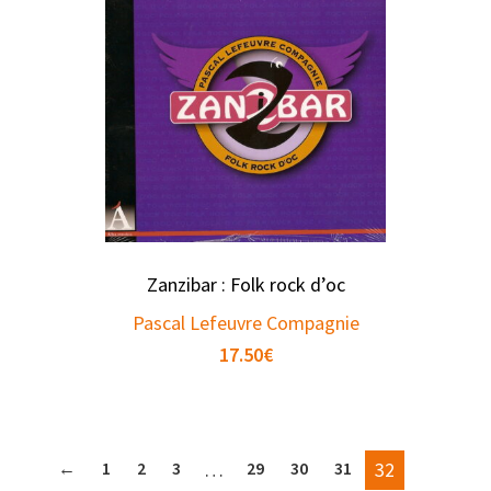
Zanzibar : Folk rock d’oc
Pascal Lefeuvre Compagnie
17.50
€
←
1
2
3
…
29
30
31
32