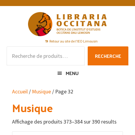
Passer
Passer
Passer
à
au
au
la
contenu
pied
navigation
principal
de
principale
page
Retour au site de l'IEO Limousin
Recherche
RECHERCHE
pour :
MENU
Accueil
/
Musique
/ Page 32
Musique
Affichage des produits 373–384 sur 390 results