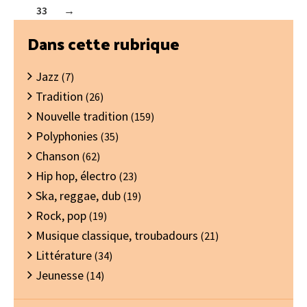
33
→
Barre
Dans cette rubrique
latérale
Jazz
principale
(7)
Tradition
(26)
Nouvelle tradition
(159)
Polyphonies
(35)
Chanson
(62)
Hip hop, électro
(23)
Ska, reggae, dub
(19)
Rock, pop
(19)
Musique classique, troubadours
(21)
Littérature
(34)
Jeunesse
(14)