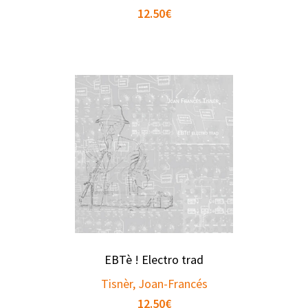
12.50
€
EBTè ! Electro trad
Tisnèr, Joan-Francés
12.50
€