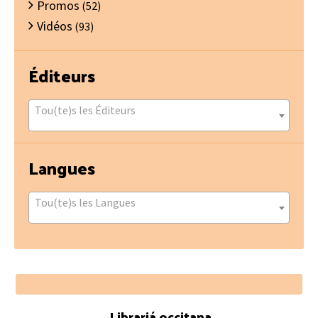
Promos
(52)
Vidéos
(93)
Éditeurs
Tou(te)s les Éditeurs
Langues
Tou(te)s les Langues
Footer
Librariá occitana