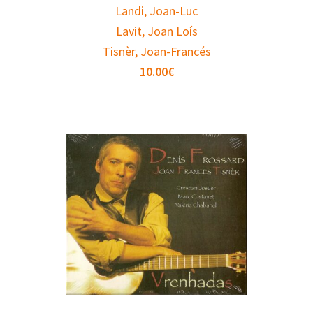
Landi, Joan-Luc
Lavit, Joan Loís
Tisnèr, Joan-Francés
10.00
€