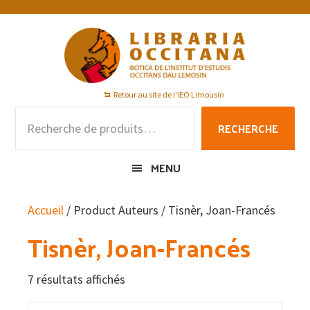
Passer
Passer
Passer
à
au
au
la
contenu
pied
navigation
principal
de
principale
page
Retour au site de l'IEO Limousin
Recherche
RECHERCHE
pour :
MENU
Accueil
/ Product Auteurs / Tisnèr, Joan-Francés
Tisnèr, Joan-Francés
7 résultats affichés