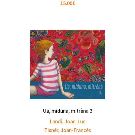
15.00
€
Ua, miduna, mitrèna 3
Landi, Joan-Luc
Tisnèr, Joan-Francés