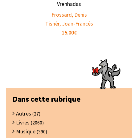
Vrenhadas
Frossard, Denis
Tisnèr, Joan-Francés
15.00
€
Barre
Dans cette rubrique
latérale
Autres
principale
(27)
Livres
(2060)
Musique
(390)