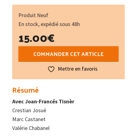
Produit Neuf
En stock, expédié sous 48h
15.00
€
quantité
COMMANDER CET ARTICLE
de
Vrenhadas
Mettre en favoris
Résumé
Avec Joan-Francés Tisnèr
Crestian Josué
Marc Castanet
Valérie Chabanel