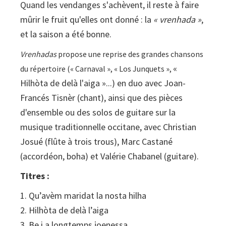
Quand les vendanges s'achèvent, il reste à faire
mûrir le fruit qu'elles ont donné : la
« vrenhada »
,
et la saison a été bonne.
Vrenhadas
propose une reprise des grandes chansons
«
du répertoire (« Carnaval », « Los Junquets »,
Hilhòta de delà l'aiga »...) en duo avec Joan-
Francés Tisnèr (chant), ainsi que des pièces
d'ensemble ou des solos de guitare sur la
musique traditionnelle occitane, avec Christian
Josué (flûte à trois trous), Marc Castané
(accordéon, boha) et Valérie Chabanel (guitare).
Titres :
1. Qu’avèm maridat la nosta hilha
2. Hilhòta de delà l’aiga
3. Be i a longtemps joenessa