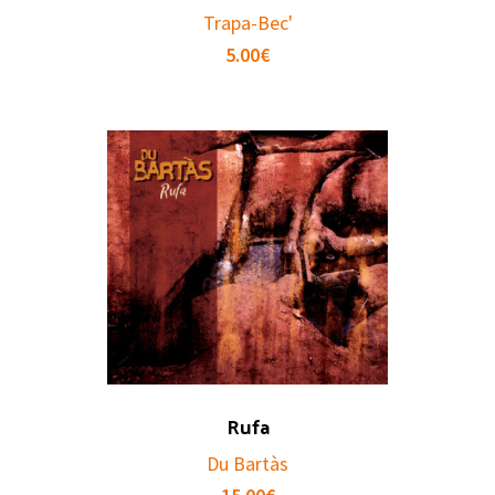
Trapa-Bec'
5.00
€
Rufa
Du Bartàs