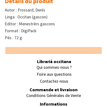
Détails du produit
Autor : Frossard, Denís
Linga : Occitan (gascon)
Editor : Menestrèrs gascons
Format : DigiPack
Pés : 72 g
Footer
Librariá occitana
Qui sommes-nous ?
Foire aux questions
Contactez-nous
Commande et livraison
Conditions Générales de Vente
Informations