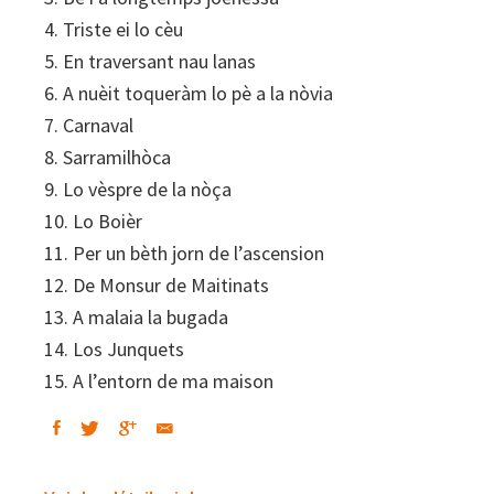
4. Triste ei lo cèu
5. En traversant nau lanas
6. A nuèit toqueràm lo pè a la nòvia
7. Carnaval
8. Sarramilhòca
9. Lo vèspre de la nòça
10. Lo Boièr
11. Per un bèth jorn de l’ascension
12. De Monsur de Maitinats
13. A malaia la bugada
14. Los Junquets
15. A l’entorn de ma maison