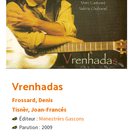
Vrenhadas
Frossard, Denis
Tisnèr, Joan-Francés
Éditeur :
Menestrèrs Gascons
Parution : 2009