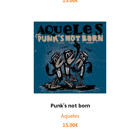
15.00
€
Punk’s not born
Aqueles
15.00
€