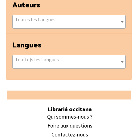
Auteurs
Toutes les Langues
Langues
Tou(te)s les Langues
Footer
Librariá occitana
Qui sommes-nous ?
Foire aux questions
Contactez-nous