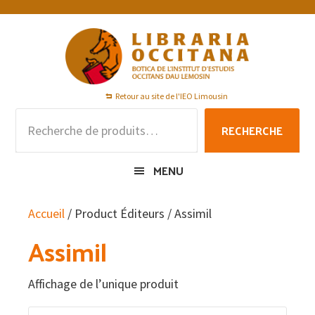
Passer
Passer
Passer
à
au
au
la
contenu
pied
navigation
principal
de
principale
page
Retour au site de l'IEO Limousin
Recherche
RECHERCHE
pour :
MENU
Accueil
/ Product Éditeurs / Assimil
Assimil
Affichage de l’unique produit