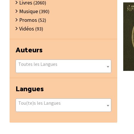
Livres
(2060)
Musique
(390)
Promos
(52)
Vidéos
(93)
Auteurs
Toutes les Langues
Langues
Tou(te)s les Langues