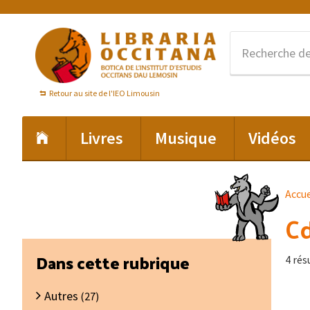
Passer
Passer
Passer
à
au
au
la
contenu
pied
navigation
principal
de
principale
page
Retour au site de l'IEO Limousin
Livres
Musique
Vidéos
Accue
C
Barre
Dans cette rubrique
4 rés
latérale
Autres
principale
(27)