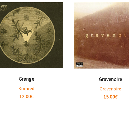
Grange
Gravenoire
Komred
Gravenoire
12.00
€
15.00
€