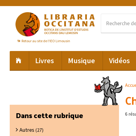
Passer
Passer
Passer
à
au
au
la
contenu
pied
navigation
principal
de
principale
page
Retour au site de l'IEO Limousin
Livres
Musique
Vidéos
Accue
Ch
Barre
Dans cette rubrique
6 rés
latérale
Autres
principale
(27)