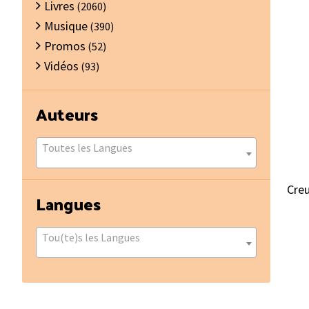
Livres
(2060)
Musique
(390)
Promos
(52)
Vidéos
(93)
Auteurs
Toutes les Langues
Creu
Langues
Tou(te)s les Langues