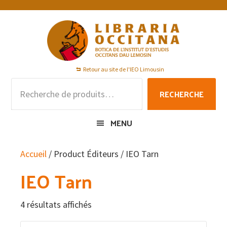
Passer
Passer
Passer
à
au
au
la
contenu
pied
navigation
principal
de
principale
page
Retour au site de l'IEO Limousin
Recherche
RECHERCHE
pour :
MENU
Accueil
/ Product Éditeurs / IEO Tarn
IEO Tarn
4 résultats affichés