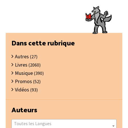
était :
est :
6.10€.
4.30€.
Barre
Dans cette rubrique
latérale
Autres
principale
(27)
Livres
(2060)
Musique
(390)
Promos
(52)
Vidéos
(93)
Auteurs
Toutes les Langues