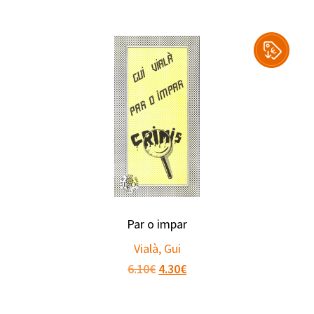
Par o impar
Vialà, Gui
Le
Le
6.10
€
4.30
€
prix
prix
initial
actuel