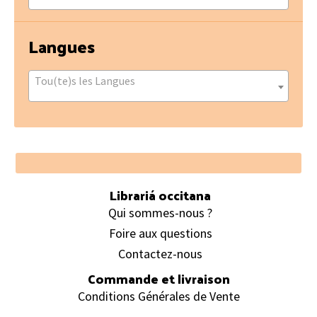
Langues
Tou(te)s les Langues
Footer
Librariá occitana
Qui sommes-nous ?
Foire aux questions
Contactez-nous
Commande et livraison
Conditions Générales de Vente