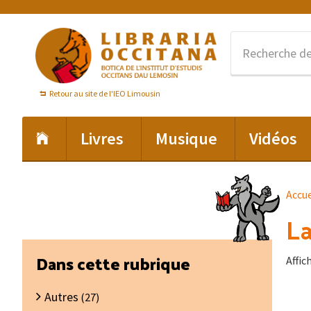
Passer
Passer
Passer
à
au
au
la
contenu
pied
navigation
principal
de
principale
page
Retour au site de l'IEO Limousin
Livres
Musique
Vidéos
Accue
La
Barre
Dans cette rubrique
Affic
latérale
Autres
principale
(27)