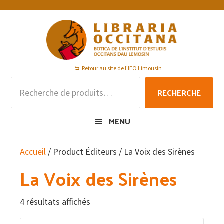
Passer
Passer
Passer
à
au
au
la
contenu
pied
navigation
principal
de
principale
page
Retour au site de l'IEO Limousin
Recherche
RECHERCHE
pour :
MENU
Accueil
/ Product Éditeurs / La Voix des Sirènes
La Voix des Sirènes
4 résultats affichés