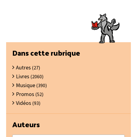
Barre
Dans cette rubrique
latérale
Autres
principale
(27)
Livres
(2060)
Musique
(390)
Promos
(52)
Vidéos
(93)
Auteurs