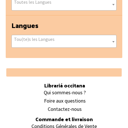
Toutes les Langues
Langues
Tou(te)s les Langues
Footer
Librariá occitana
Qui sommes-nous ?
Foire aux questions
Contactez-nous
Commande et livraison
Conditions Générales de Vente