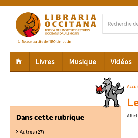
Passer
Passer
Passer
à
au
au
la
contenu
pied
navigation
principal
de
principale
page
Retour au site de l'IEO Limousin
Livres
Musique
Vidéos
Accue
Le
Barre
Dans cette rubrique
Affic
latérale
Autres
principale
(27)