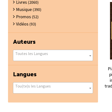
Livres
(2060)
Musique
(390)
Promos
(52)
Vidéos
(93)
Auteurs
Toutes les Langues
Pi
Langues
p
i
trad
Tou(te)s les Langues