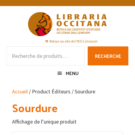
Passer
Passer
Passer
à
au
au
la
contenu
pied
navigation
principal
de
principale
page
Retour au site de l'IEO Limousin
Recherche
RECHERCHE
pour :
MENU
Accueil
/ Product Éditeurs / Sourdure
Sourdure
Affichage de l’unique produit