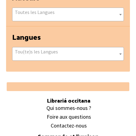
Toutes les Langues
Langues
Tou(te)s les Langues
Footer
Librariá occitana
Qui sommes-nous ?
Foire aux questions
Contactez-nous