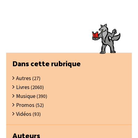
Barre
Dans cette rubrique
latérale
Autres
principale
(27)
Livres
(2060)
Musique
(390)
Promos
(52)
Vidéos
(93)
Auteurs