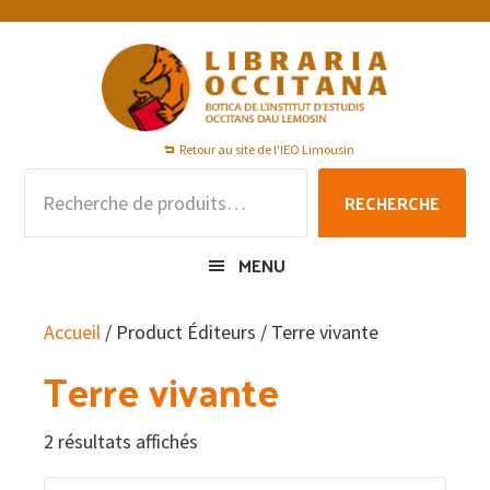
Passer
Passer
Passer
à
au
au
la
contenu
pied
navigation
principal
de
principale
page
Retour au site de l'IEO Limousin
Recherche
RECHERCHE
pour :
MENU
Accueil
/ Product Éditeurs / Terre vivante
Terre vivante
2 résultats affichés