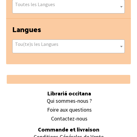
Toutes les Langues
Langues
Tou(te)s les Langues
Footer
Librariá occitana
Qui sommes-nous ?
Foire aux questions
Contactez-nous
Commande et livraison
Conditions Générales de Vente