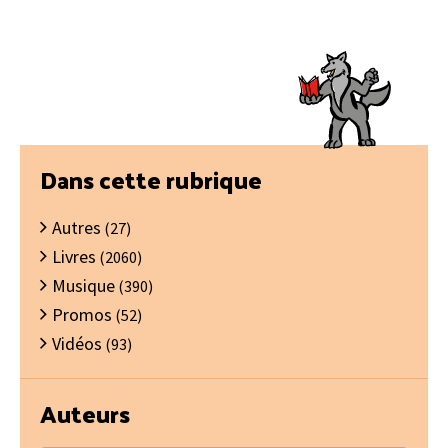
Barre
Dans cette rubrique
latérale
Autres
principale
(27)
Livres
(2060)
Musique
(390)
Promos
(52)
Vidéos
(93)
Auteurs