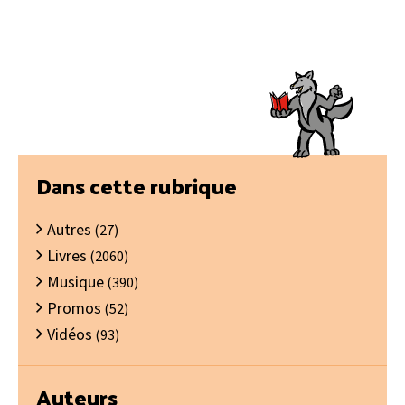
Barre
Dans cette rubrique
latérale
Autres
principale
(27)
Livres
(2060)
Musique
(390)
Promos
(52)
Vidéos
(93)
Auteurs