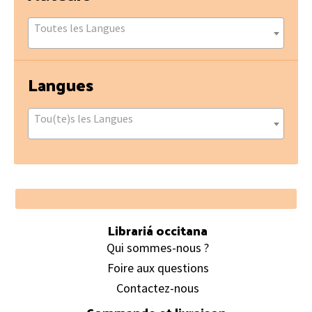
Toutes les Langues
Langues
Tou(te)s les Langues
Footer
Librariá occitana
Qui sommes-nous ?
Foire aux questions
Contactez-nous