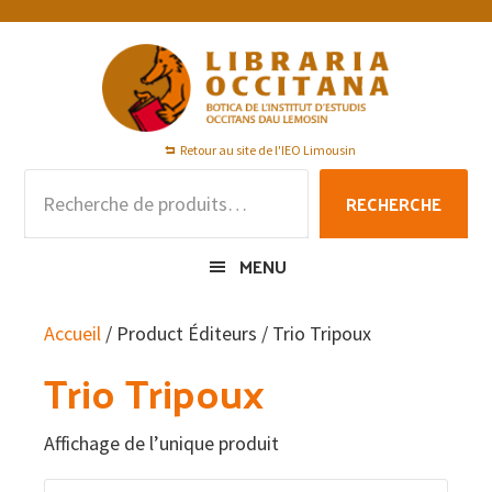
Passer
Passer
Passer
à
au
au
la
contenu
pied
navigation
principal
de
principale
page
Retour au site de l'IEO Limousin
Recherche
RECHERCHE
pour :
MENU
Accueil
/ Product Éditeurs / Trio Tripoux
Trio Tripoux
Affichage de l’unique produit