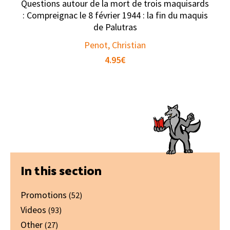
Questions autour de la mort de trois maquisards
: Compreignac le 8 février 1944 : la fin du maquis
de Palutras
Penot, Christian
4.95
€
Primary
In this section
Sidebar
Promotions
(52)
Videos
(93)
Other
(27)