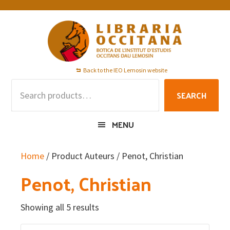
Skip
Skip
Skip
to
to
to
primary
main
footer
navigation
content
Back to the IEO Lemosin website
Search
SEARCH
for:
MENU
Home
/ Product Auteurs / Penot, Christian
Penot, Christian
Showing all 5 results