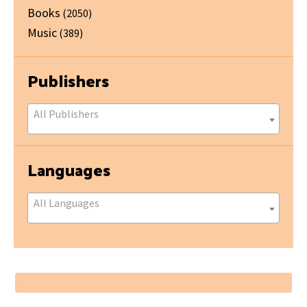
Books
(2050)
Music
(389)
Publishers
All Publishers
Languages
All Languages
Footer