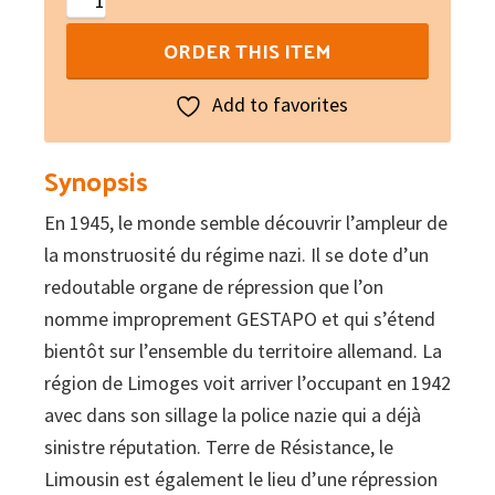
meute
ORDER THIS ITEM
-
Histoire
Add to favorites
de
la
Synopsis
Gestapo
En 1945, le monde semble découvrir l’ampleur de
à
la monstruosité du régime nazi. Il se dote d’un
Limoges
redoutable organe de répression que l’on
quantity
nomme improprement GESTAPO et qui s’étend
bientôt sur l’ensemble du territoire allemand. La
région de Limoges voit arriver l’occupant en 1942
avec dans son sillage la police nazie qui a déjà
sinistre réputation. Terre de Résistance, le
Limousin est également le lieu d’une répression