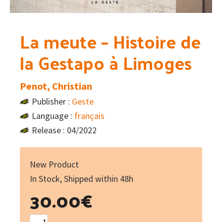
La meute – Histoire de
la Gestapo à Limoges
Penot, Christian
Publisher :
Geste
Language :
français
Release : 04/2022
New Product
In Stock, Shipped within 48h
30.00
€
La