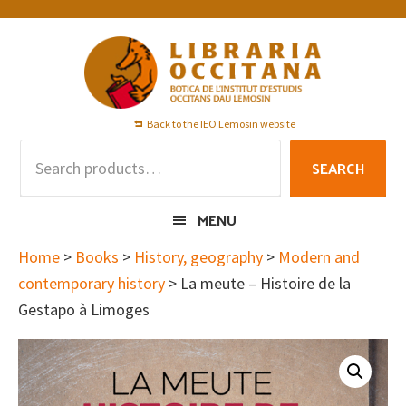
Skip
Skip
Skip
to
to
to
primary
main
footer
navigation
content
Back to the IEO Lemosin website
Search
SEARCH
for:
MENU
Home
>
Books
>
History, geography
>
Modern and
contemporary history
> La meute – Histoire de la
Gestapo à Limoges