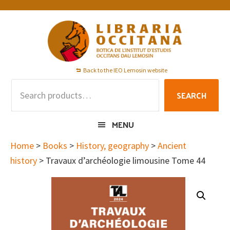
Skip
Skip
Skip
to
to
to
primary
main
footer
navigation
content
Back to the IEO Lemosin website
Search
SEARCH
for:
MENU
Home
>
Books
>
History, geography
>
Ancient
history
> Travaux d’archéologie limousine Tome 44