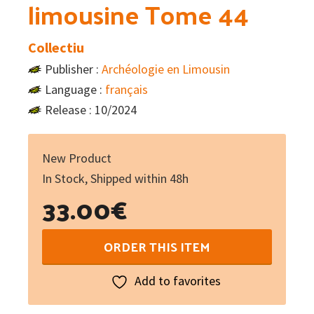
limousine Tome 44
Collectiu
Publisher :
Archéologie en Limousin
Language :
français
Release : 10/2024
New Product
In Stock, Shipped within 48h
33.00
€
Travaux
ORDER THIS ITEM
d'archéologie
limousine
Add to favorites
Tome