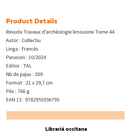
Product Details
Revuda Travaux d’archéologie limousine Tome 44
Autor : Collectiu
Linga : Francés
Parucion : 10/2024
Editor : TAL
Nb de pajas : 209
Format : 21 x 29,7 cm
Pés : 766 g
EAN 13 : 9782955556795
Footer
Librariá occitana