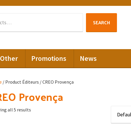
Search
SEARCH
for:
Other
Promotions
News
e
/ Product Éditeurs / CREO Provença
REO Provença
ng all 5 results