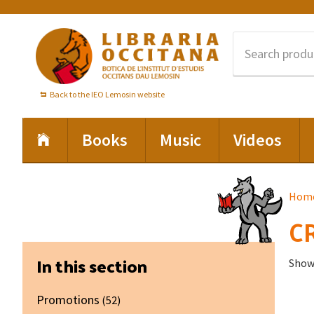
Skip
Skip
Skip
to
to
to
primary
main
footer
navigation
content
Back to the IEO Lemosin website
Books
Music
Videos
Hom
C
Primary
In this section
Showi
Sidebar
Promotions
(52)