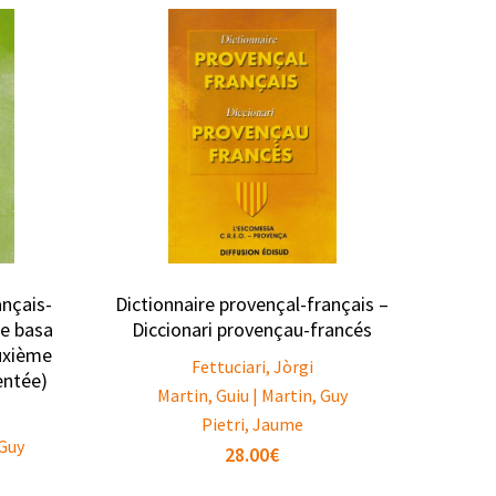
ançais-
Dictionnaire provençal-français –
de basa
Diccionari provençau-francés
uxième
Fettuciari, Jòrgi
entée)
Martin, Guiu | Martin, Guy
Pietri, Jaume
 Guy
28.00
€