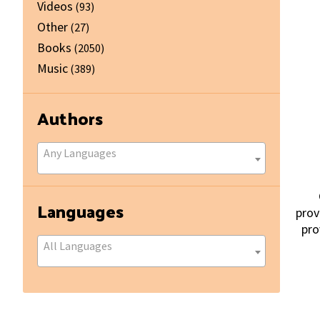
Videos
(93)
Other
(27)
Books
(2050)
Music
(389)
Authors
Any Languages
Languages
prov
pro
All Languages