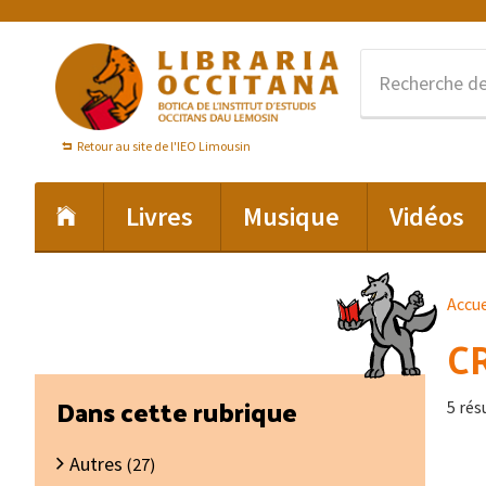
Passer
Passer
Passer
à
au
au
la
contenu
pied
navigation
principal
de
principale
page
Retour au site de l'IEO Limousin
Livres
Musique
Vidéos
Accue
C
Barre
Dans cette rubrique
5 rés
latérale
Autres
principale
(27)