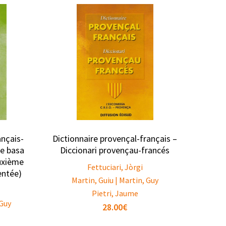
ançais-
Dictionnaire provençal-français –
de basa
Diccionari provençau-francés
uxième
Fettuciari, Jòrgi
entée)
Martin, Guiu | Martin, Guy
Pietri, Jaume
 Guy
28.00
€