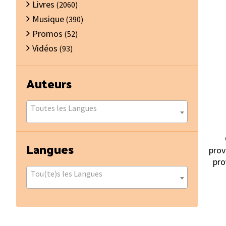
Livres
(2060)
Musique
(390)
Promos
(52)
Vidéos
(93)
Auteurs
Toutes les Langues
Langues
prov
pro
Tou(te)s les Langues