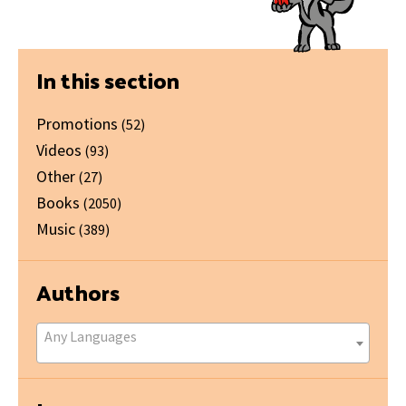
Primary
In this section
Sidebar
Promotions
(52)
Videos
(93)
Other
(27)
Books
(2050)
Music
(389)
Authors
Any Languages