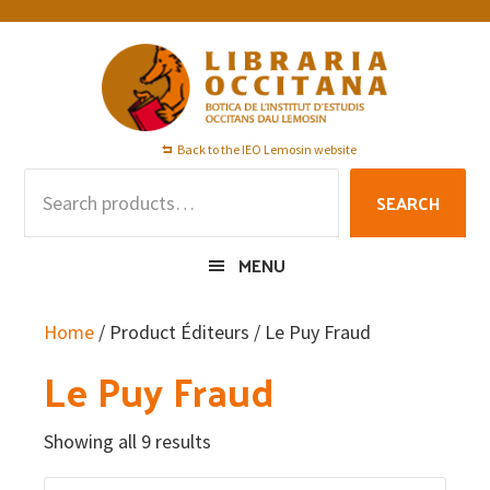
Skip
Skip
Skip
to
to
to
primary
main
footer
navigation
content
Back to the IEO Lemosin website
Search
SEARCH
for:
MENU
Home
/ Product Éditeurs / Le Puy Fraud
Le Puy Fraud
Showing all 9 results