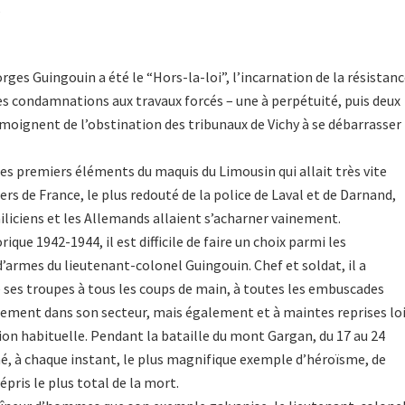
5
rges Guingouin a été le “Hors-la-loi”, l’incarnation de la résistan
Les condamnations aux travaux forcés – une à perpétuité, puis deux
émoignent de l’obstination des tribunaux de Vichy à se débarrasser
 les premiers éléments du maquis du Limousin qui allait très vite
rs de France, le plus redouté de la police de Laval et de Darnand,
miliciens et les Allemands allaient s’acharner vainement.
rique 1942-1944, il est difficile de faire un choix parmi les
’armes du lieutenant-colonel Guingouin. Chef et soldat, il a
de ses troupes à tous les coups de main, à toutes les embuscades
lement dans son secteur, mais également et à maintes reprises lo
ion habituelle. Pendant la bataille du mont Gargan, du 17 au 24
onné, à chaque instant, le plus magnifique exemple d’héroïsme, de
épris le plus total de la mort.