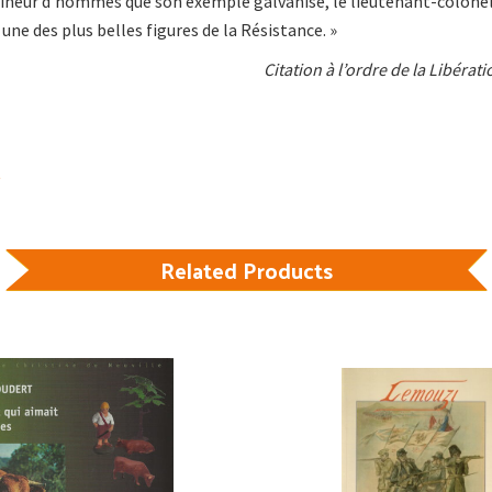
aîneur d’hommes que son exemple galvanise, le lieutenant-colone
une des plus belles figures de la Résistance. »
Citation à l’ordre de la Libérati
Related Products