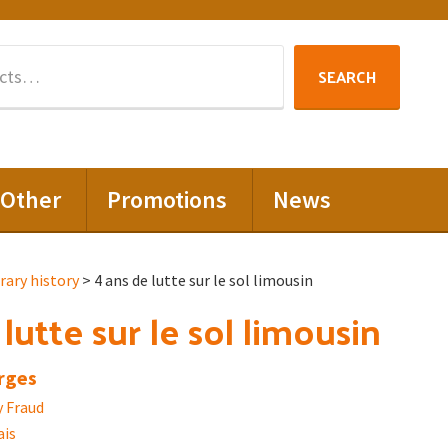
Search
SEARCH
for:
Other
Promotions
News
ary history
> 4 ans de lutte sur le sol limousin
lutte sur le sol limousin
rges
y Fraud
ais