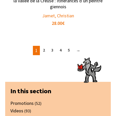
la vallée de la Creuse : Itinérances d’un peintre
giennois
Jamet, Christian
28.00
€
1
2
3
4
5
→
Primary
In this section
Sidebar
Promotions
(52)
Videos
(93)