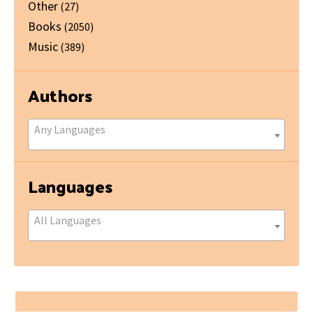
Other
(27)
Books
(2050)
Music
(389)
Authors
Any Languages
Languages
All Languages
Footer